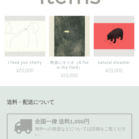
I feed you cherry
野原にキツネ（A fox
natural disaster
in the field）
¥20,000
¥20,000
¥20,000
送料・配送について
全国一律 送料1,000円
海外への発送などについては詳細をご覧くださ
い。